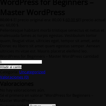
WordPress for Beginners –
Master WordPress
80,00
$
El precio original era: 80,00 $.
60,00
$
El precio actual
es: 60,00 $.
Pellentesque habitant morbi tristique senectus et netus et
malesuada fames ac turpis egestas. Vestibulum tortor
quam, feugiat vitae, ultricies eget, tempor sit amet, ante.
Donec eu libero sit amet quam egestas semper. Aenean
ultricies mi vitae est. Mauris placerat eleifend leo.
WordPress for Beginners – Master WordPress cantidad
Añadir al carrito
Categoría:
Uncategorized
Valoraciones (0)
Valoraciones
No hay valoraciones aún.
Sé el primero en valorar “WordPress for Beginners –
Master WordPress”
Tu puntuación
*