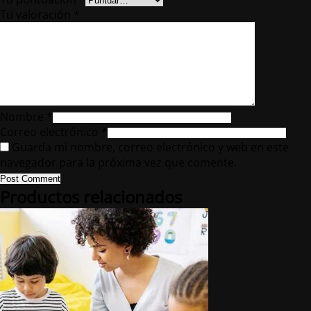
Tu valoración
*
Nombre
*
Correo electrónico
*
Guarda mi nombre, correo electrónico y web en este
navegador para la próxima vez que comente.
Post Comment
Productos relacionados