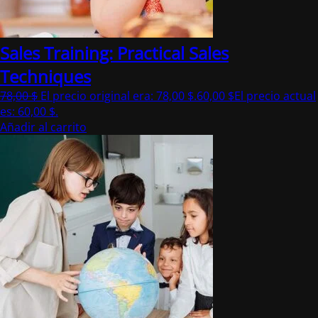
Sales Training: Practical Sales
Techniques
78,00
$
El precio original era: 78,00 $.
60,00
$
El precio actual
es: 60,00 $.
Añadir al carrito