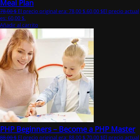
Meal Plan
78,00
$
El precio original era: 78,00 $.
60,00
$
El precio actual
es: 60,00 $.
Añadir al carrito
PHP Beginners – Become a PHP Master
88,00
$
El precio original era: 88,00 $.
70,00
$
El precio actual