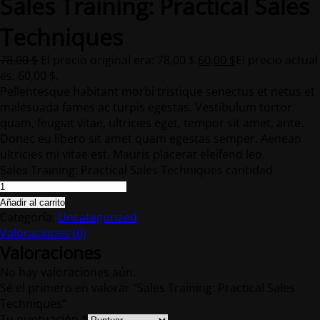
Sales Training: Practical Sales
Techniques
78,00
$
El precio original era: 78,00 $.
60,00
$
El precio actual
es: 60,00 $.
Pellentesque habitant morbi tristique senectus et netus et
malesuada fames ac turpis egestas. Vestibulum tortor
quam, feugiat vitae, ultricies eget, tempor sit amet, ante.
Donec eu libero sit amet quam egestas semper. Aenean
ultricies mi vitae est. Mauris placerat eleifend leo.
Sales Training: Practical Sales Techniques cantidad
Añadir al carrito
Categoría:
Uncategorized
Valoraciones (0)
Valoraciones
No hay valoraciones aún.
Sé el primero en valorar “Sales Training: Practical Sales
Techniques”
Tu puntuación
*