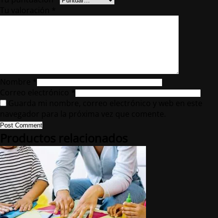
Tu valoración
*
Nombre
*
Correo electrónico
*
Guarda mi nombre, correo electrónico y web en este
navegador para la próxima vez que comente.
Post Comment
Productos relacionados