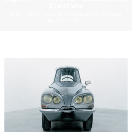
Creativos
Here!
Home
ARTE
Los Artistas Más Conocidos Del
Siglo XXI – II PARTE