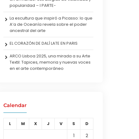
popularidad – I PARTE-
La escultura que inspiró a Picasso: lo que
A’a de Oceanía revela sobre el poder
ancestral del arte
EL CORAZÓN DE DALÍ LATE EN PARIS
ARCO Lisboa 2025, una mirada a su Arte
Textil: Tapices, memoria y nuevas voces
en el arte contemporáneo
Calendar
L
M
X
J
V
S
D
1
2