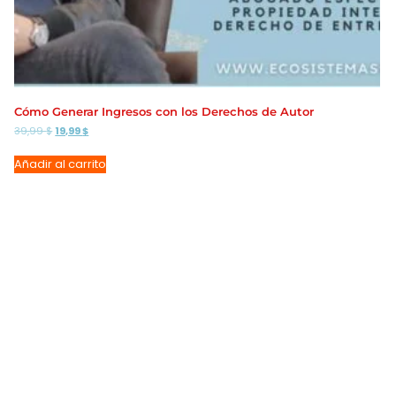
Cómo Generar Ingresos con los Derechos de Autor
El
El
39,99
$
19,99
$
precio
precio
original
actual
Añadir al carrito
era:
es:
39,99 $.
19,99 $.