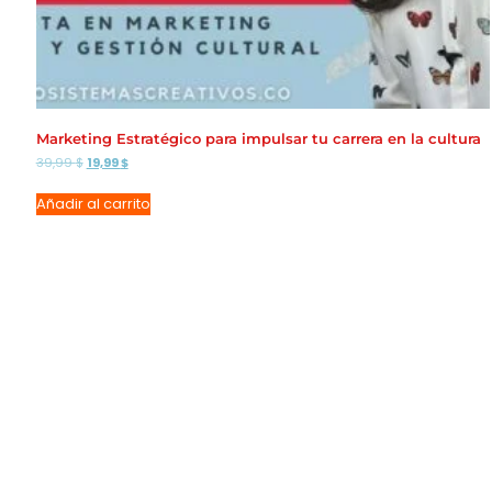
Marketing Estratégico para impulsar tu carrera en la cultura
El
El
39,99
$
19,99
$
precio
precio
original
actual
Añadir al carrito
era:
es:
39,99 $.
19,99 $.