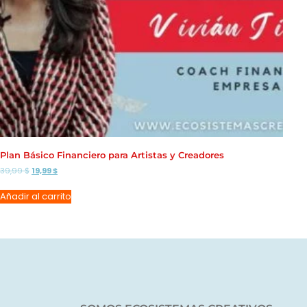
Plan Básico Financiero para Artistas y Creadores
El
El
39,99
$
19,99
$
precio
precio
original
actual
Añadir al carrito
era:
es:
39,99 $.
19,99 $.