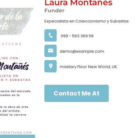
Laura Montañés
Funder
Especialista en Coleccionismo y Subastas
099 - 563 369 58
demo@example.com
mastary Floor New World, UK.
Contact Me At