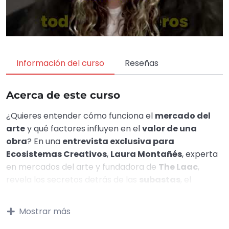
Información del curso
Reseñas
Acerca de este curso
¿Quieres entender cómo funciona el
mercado del
arte
y qué factores influyen en el
valor de una
obra
? En una
entrevista exclusiva para
Ecosistemas Creativos
,
Laura Montañés
, experta
en mercados del arte y fundadora de
The Laac
,
revela los secretos detrás de las
subastas
, el
coleccionismo
y la evolución de la
comercialización artística
.
Mostrar más
¿Te interesa conocer cómo operan las ferias,