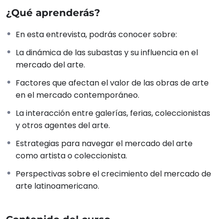
galerías y otros agentes clave en el mercado del
¿Qué aprenderás?
arte contemporáneo?
Laura explora las dinámicas del mercado artístico,
En esta entrevista, podrás conocer sobre:
explicando los
factores que determinan el precio y
La dinámica de las subastas y su influencia en el
valor de las obras de arte
, y cómo los distintos
mercado del arte.
nodos y agentes culturales influyen en la
comercialización artística. Esta entrevista ofrece una
Factores que afectan el valor de las obras de arte
perspectiva única para artistas, coleccionistas y
en el mercado contemporáneo.
creativos que desean comprender el funcionamiento
La interacción entre galerías, ferias, coleccionistas
del mercado del arte desde dentro.
y otros agentes del arte.
Accede GRATIS a esta entrevista al formar parte
Estrategias para navegar el mercado del arte
de nuestra comunidad.
En
Ecosistemas
como artista o coleccionista.
Creativos
, descubrirás no solo la experiencia de
Perspectivas sobre el crecimiento del mercado de
Laura Montañés, sino también contenido mensual
arte latinoamericano.
diseñado para impulsar el desarrollo profesional de
artistas y emprendedores culturales.