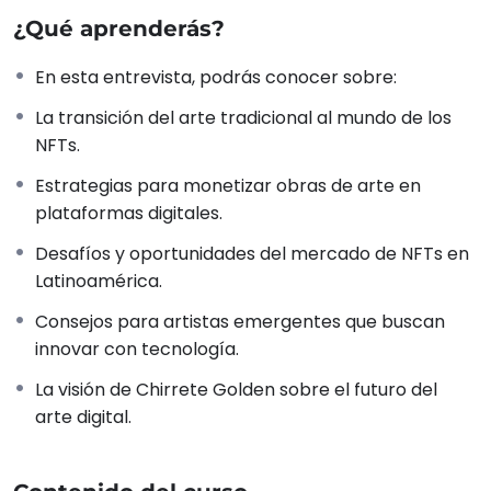
innovación
para redefinir el mercado del arte
¿Qué aprenderás?
contemporáneo, explorando
nuevas
oportunidades de ingresos
con
tokens no
En esta entrevista, podrás conocer sobre:
fungibles (NFTs)
.
La transición del arte tradicional al mundo de los
NFTs.
Accede SIN COSTO
a esta entrevista y aprovecha el
contenido exclusivo que ofrecemos todos los meses.
Estrategias para monetizar obras de arte en
Además, explora nuestros
cursos pagos
dictados
plataformas digitales.
por expertos en el sector cultural, diseñados para
Desafíos y oportunidades del mercado de NFTs en
ayudarte a navegar el
futuro del arte digital
.
Latinoamérica.
¡Conecta, aprende y evoluciona con
Ecosistemas
Creativos
!
Consejos para artistas emergentes que buscan
innovar con tecnología.
La visión de Chirrete Golden sobre el futuro del
arte digital.