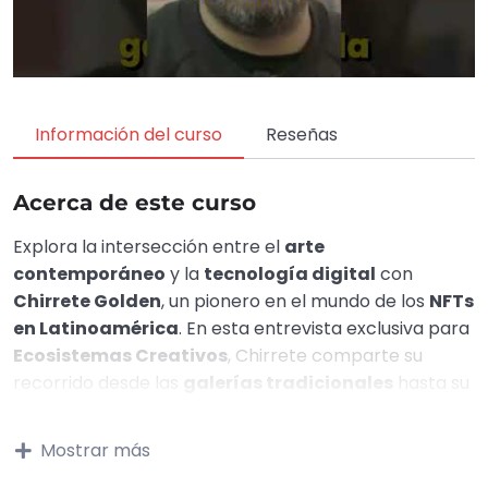
Información del curso
Reseñas
Acerca de este curso
Explora la intersección entre el
arte
contemporáneo
y la
tecnología digital
con
Chirrete Golden
, un pionero en el mundo de los
NFTs
en Latinoamérica
. En esta entrevista exclusiva para
Ecosistemas Creativos
, Chirrete comparte su
recorrido desde las
galerías tradicionales
hasta su
incursión en el
arte digital
, revelando
estrategias
clave
para artistas emergentes.
Mostrar más
Descubre cómo
combina creatividad e