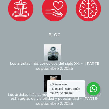
BLOG
Los artistas más conocidos del siglo XXI – II PARTE
septiembre 2, 2025
¿Quieres más
información sobre algún
tema?
Escríbeme
Los artistas más conocidos del siglo XXI en el mundo:
estrategias de visibilidad y popularidad – I PARTE-
septiembre 2, 2025